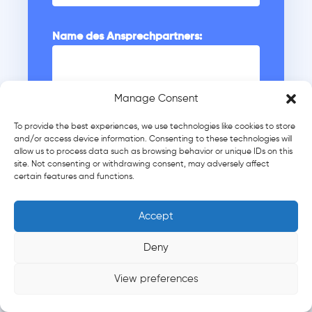
Name des Ansprechpartners:
Manage Consent
Kontakttelefonnummer:
To provide the best experiences, we use technologies like cookies to store
and/or access device information. Consenting to these technologies will
+995
allow us to process data such as browsing behavior or unique IDs on this
site. Not consenting or withdrawing consent, may adversely affect
certain features and functions.
E-Mail:
Accept
Deny
Wie viele Mitarbeiter werden benötigt:
View preferences