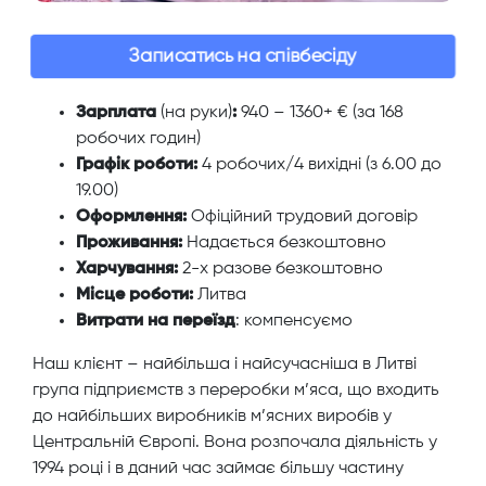
Записатись на співбесіду
Зарплата
(на руки)
:
940 – 1360+ € (за 168
робочих годин)
Графік роботи:
4 робочих/4 вихідні (з 6.00 до
19.00)
Оформлення:
Офіційний трудовий договір
Проживання:
Надається безкоштовно
Харчування:
2-х разове безкоштовно
Місце роботи:
Литва
Витрати на переїзд
: компенсуємо
Наш клієнт – найбільша і найсучасніша в Литві
група підприємств з переробки м’яса, що входить
до найбільших виробників м’ясних виробів у
Центральній Європі. Вона розпочала діяльність у
1994 році і в даний час займає більшу частину