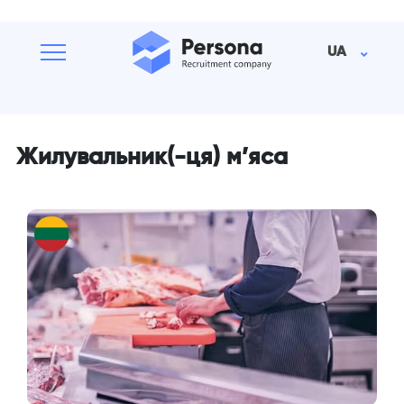
UA
Жилувальник(-ця) м’яса