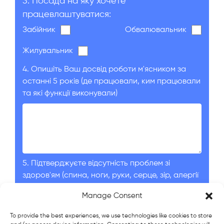
3. Посада на яку хочете
працевлаштуватися:
Забійник
Обвалювальник
Жилувальник
4. Опишіть Ваш досвід роботи м'ясником за
останні 5 років (де працювали, ким працювали
та які функції виконували)
5. Підтверджуєте відсутність проблем зі
здоров'ям (спина, ноги, руки, серце, зір, алергії
та ін.)?
Manage Consent
To provide the best experiences, we use technologies like cookies to store