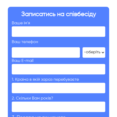
Записатись на співбесіду
Ваше ім'я
Ваш телефон
Ваш E-mail
1. Країна в якій зараз перебуваєте
2. Скільки Вам років?