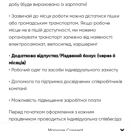
добу (буде вираховано із зарплати)
• Зазвичай до місця роботи можна дістатися пішки
або громадським транспортом. Якщо робоче
місце не в пішій доступності, ми можемо
організувати транспорт залежно від наявності:
електросамокат, велосипед, каршеринг
•
Додаткова відпустка/Різдвяний бонус (через 6
місяців)
• Робочий одяг та засоби індивідуального захисту
• Допомога та підтримка досвідчених співробітників
компанії
• Можливість підвищення заробітної плати
Перед початком оформлення з кожним
працівником проводиться індивідуальна співбесіда
для того, щоб кожен працівник отримав всю
Manage Consent