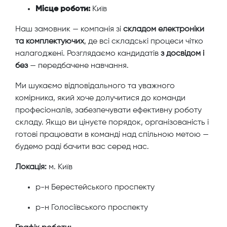
Місце роботи:
Київ
Наш замовник — компанія зі
складом електроніки
та комплектуючих
, де всі складські процеси чітко
налагоджені. Розглядаємо кандидатів
з досвідом і
без
— передбачене навчання.
Ми шукаємо відповідального та уважного
комірника, який хоче долучитися до команди
професіоналів, забезпечувати ефективну роботу
складу
.
Якщо ви цінуєте порядок, організованість і
готові працювати в команді над спільною метою —
будемо раді бачити вас серед нас.
Локація:
м. Київ
р-н Берестейського проспекту
р-н Голосіївського проспекту