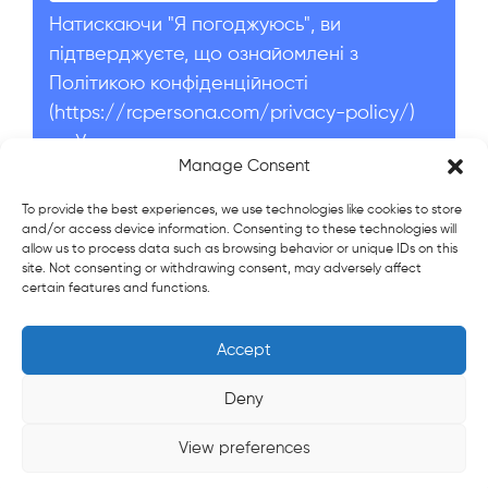
Натискаючи "Я погоджуюсь", ви
підтверджуєте, що ознайомлені з
Політикою конфіденційності
(https://rcpersona.com/privacy-policy/)
та Умовами використання
Manage Consent
(https://rcpersona.com/terms-of-service/)
Я погоджуюсь
To provide the best experiences, we use technologies like cookies to store
and/or access device information. Consenting to these technologies will
allow us to process data such as browsing behavior or unique IDs on this
Надіслати заявку
site. Not consenting or withdrawing consent, may adversely affect
certain features and functions.
Accept
© 2022-2026 Persona Recruitment Company LLC
Socially Responsible Business.
Deny
Політика конфіденційності
Умови використання
View preferences