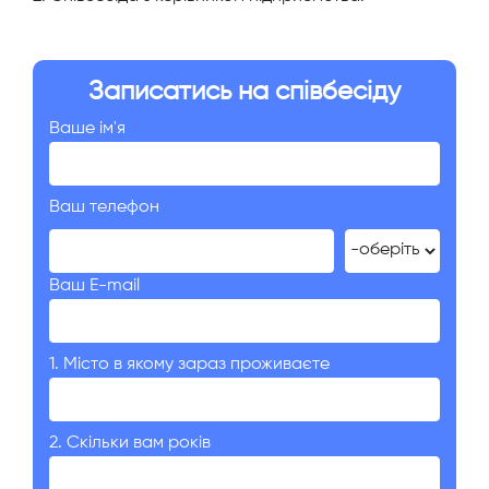
Записатись на співбесіду
Ваше ім'я
Ваш телефон
Ваш E-mail
1. Місто в якому зараз проживаєте
2. Скільки вам років