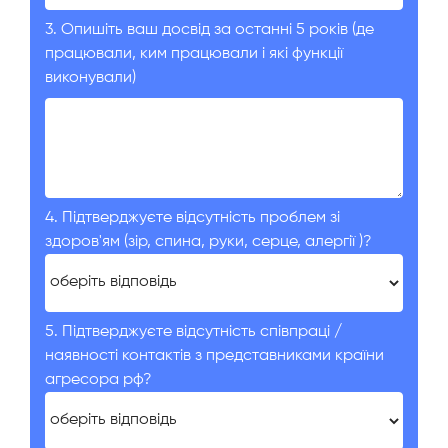
3. Опишіть ваш досвід за останні 5 років (де
працювали, ким працювали і які функції
виконували)
4. Підтверджуєте відсутність проблем зі
здоров'ям (зір, спина, руки, серце, алергії )?
5. Підтверджуєте відсутність співпраці /
наявності контактів з представниками країни
агресора рф?