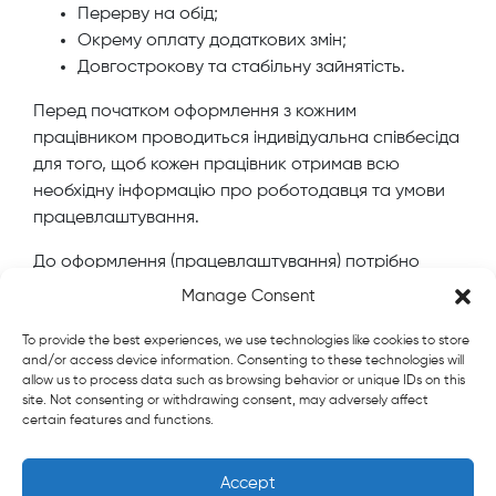
Перерву на обід;
Окрему оплату додаткових змін;
Довгострокову та стабільну зайнятість.
Перед початком оформлення з кожним
працівником проводиться індивідуальна співбесіда
для того, щоб кожен працівник отримав всю
необхідну інформацію про роботодавця та умови
працевлаштування.
До оформлення (працевлаштування) потрібно
пройти:
Manage Consent
1. Співбесіда з менеджером (управителем)
To provide the best experiences, we use technologies like cookies to store
з персоналу.
and/or access device information. Consenting to these technologies will
allow us to process data such as browsing behavior or unique IDs on this
site. Not consenting or withdrawing consent, may adversely affect
2. Співбесіда з керівником підприємства.
certain features and functions.
Accept